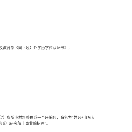
及教育部《国（境）外学历学位认证书》；
（7）条所涉材料整理成一个压缩包，命名为“姓名+山东大
学海信光电研究院非事业编招聘”。