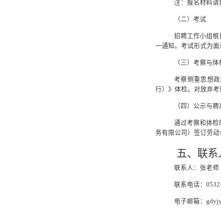
注：报名材料请
（二）考试
招聘工作小组根
一通知。考试形式为面
（三）考察与体
考察侧重思想政
行）》体检。对放弃考
（四）公示与聘
通过考察和体检
务有限公司）签订劳动
五、联系
联系人：
张
老师
联系电话：0532-5
电子邮箱：gdyjy@