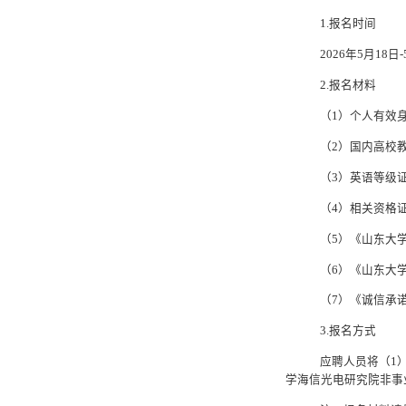
1.报名时间
202
6
年
5
月1
8
日-
2.报名材料
（1）个人有效
（2）国内高校
（3）英语等级
（4）相关资格
（5）《山东大
（6）《山东大
（7）《诚信承
3.报名方式
应聘人员将（1
学海信光电研究院非事业编