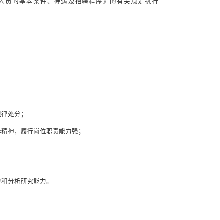
人员的基本条件、待遇及招聘程序》的有关规定执行
纪律处分；
作精神，履行岗位职责能力强；
力和
分析研究能力。