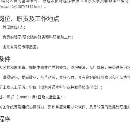
业编制人员的基本条件、待遇及招聘程序参照《山东大学招聘非事业编制
cn/rscx/info/1367/7445.htm）。
岗位、职责及工作地点
：
管理
岗位1人；
：负责实验室/研究院的财务和科研辅助工作；
：山东省青岛市即墨区。
条件
人民共和国国籍，拥护中国共产党的领导，遵纪守法，品行优良，未受过任何
，遵规守纪，爱岗敬业，吃苦耐劳，责任心强，具有良好的服务意识和团队协
学士
及以上学历、学位（须为普通本科毕业并取得相应学位）；
过
28周岁（1998年1月1日及以后出生）；
的工作统筹及组织协调能力，熟练掌握常用办公软件，具备较强的数据处理能
程序