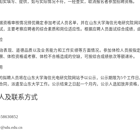
如实填写、提供，如与实际情况不符，一经查实，取消报名者参加招聘资格。
据资格审核情况择优确定参加考试人员名单，并在
山东大学海信光电研究院网站（https
试，主要考察应聘者的综合素质和岗位适应性。根据应聘人员面试综合成绩，由
检
治表现、道德品质以及业务能力和工作实绩等方面情况。参加体检人员按指
察、体检资格或考察、体检不合格造成的空缺，可按综合成绩依次等额递补。
用
的拟聘人员将在
山东大学海信光电研究院网站
予以公示，公示期限为5个工作
合同，派遣至山东大学工作。公示结束之日起一个月内，公示人选如放弃资格
人及联系方式
863085
2
sdu.edu.cn