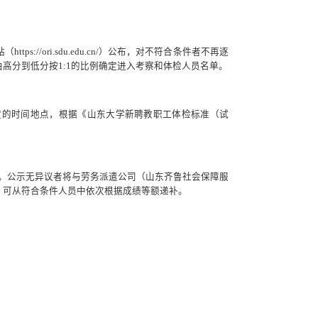
://ori.sdu.edu.cn/）
公布，对不符合条件者不再逐
高分到低分按1:1的比例确定进入考察和体检人员名单。
定的时间地点，根据《山东大学新聘教职工体检标准（试
日。公示无异议者将与劳务派遣公司（山东齐鲁社会保障服
，可从符合条件人员中依次根据成绩等额递补。